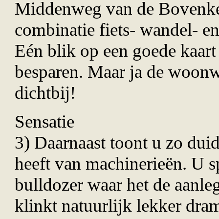
Middenweg van de Bovenker
combinatie fiets- wandel- e
E
é
n blik op een goede kaar
besparen. Maar ja de woonw
dichtbij!
Sensatie
3) Daarnaast toont u zo duid
heeft van machinerie
ë
n. U s
bulldozer waar het de aanleg
klinkt natuurlijk lekker dram